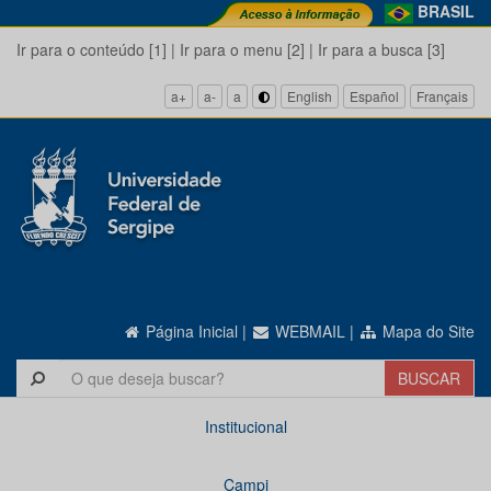
BRASIL
Ir para o conteúdo [1]
|
Ir para o menu [2]
|
Ir para a busca [3]
a+
a-
a
English
Español
Français
Página Inicial
|
WEBMAIL
|
Mapa do Site
Institucional
Campi